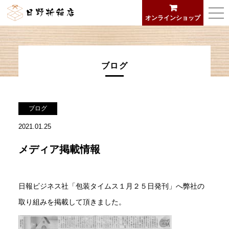
日野折箱店
togg
オンラインショップ
navi
ブログ
ブログ
2021.01.25
メディア掲載情報
日報ビジネス社「包装タイムス１月２５日発刊」へ弊社の
取り組みを掲載して頂きました。