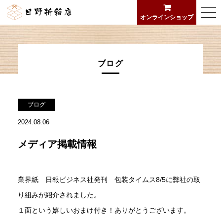
日野折箱店
togg
オンラインショップ
navi
ブログ
ブログ
2024.08.06
メディア掲載情報
業界紙 日報ビジネス社発刊 包装タイムス8/5に弊社の取
り組みが紹介されました。
１面という嬉しいおまけ付き！ありがとうございます。