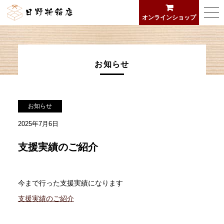
日野折箱店
togg
オンラインショップ
navi
お知らせ
お知らせ
2025年7月6日
支援実績のご紹介
今まで行った支援実績になります
支援実績のご紹介