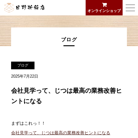
日野折箱店
togg
オンラインショップ
navi
ブログ
ブログ
2025年7月22日
会社見学って、じつは最高の業務改善ヒ
ントになる
まずはこれっ！！
会社見学って、じつは最高の業務改善ヒントになる