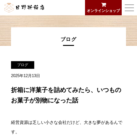
日野折箱店
togg
オンラインショップ
navi
ブログ
ブログ
2025年12月13日
折箱に洋菓子を詰めてみたら、いつもの
お菓子が別物になった話
経営資源は乏しい小さな会社だけど、大きな夢があるんで
す。