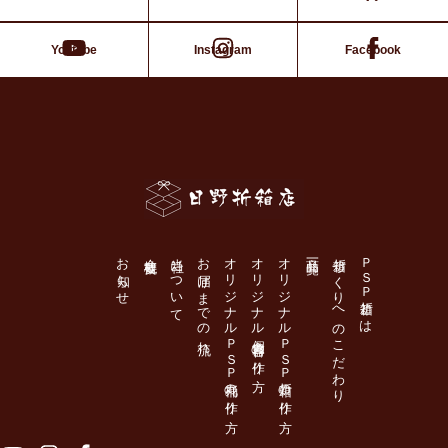
Youtube
Instagram
Facebook
日野折箱店
お知らせ
会社概要
当社について
お届けまでの流れ
オリジナルＰＳＰ丸桶の作り方
オリジナル個食容器の作り方
オリジナルＰＳＰ折箱の作り方
商品一覧
折箱づくりへのこだわり
ＰＳＰ折箱とは