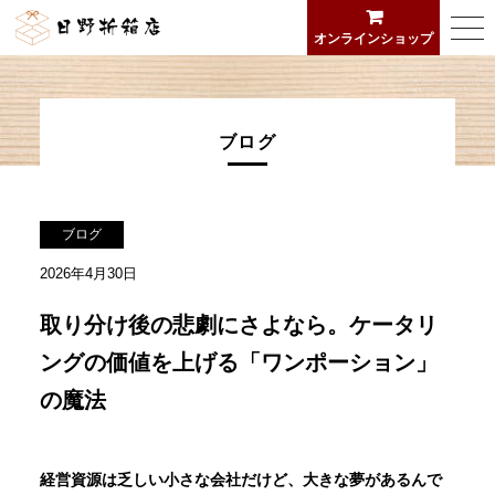
日野折箱店
togg
オンラインショップ
navi
ブログ
ブログ
2026年4月30日
取り分け後の悲劇にさよなら。ケータリ
ングの価値を上げる「ワンポーション」
の魔法
経営資源は乏しい小さな会社だけど、大きな夢があるんで