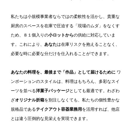
私たちは小規模事業者ならではの柔軟性を活かし、貴重な
厨房のスペースを在庫で圧迫する「現場のムダ」をなくす
ため、８１個入りの
小ロットから
の供給に対応していま
す。これにより、
あなた
は在庫リスクを抱えることなく、
必要な時に必要な分だけを仕入れることができます。
あなたの料理を、最後まで「作品」として届けるために
ワ
ンポーションのスタイルは、料理はもちろん、多彩なスイ
ーツを並べる
洋菓子パッケージ
としても最適です。わざわ
ざ
オリジナル折箱
を別注しなくても、私たちの個性豊かな
規格品である
テイクアウト容器業務用
を活用すれば、他店
とは違う圧倒的な見栄えを実現できます。